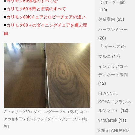
■
カリモク60張地のすべて②
ンオーダー編》
■
カリモク60木部と塗装のすべて
(10)
■
カリモク60Kチェアとロビーチェアの違い
休業案内
(23)
■
カリモク60＋のダイニングチェアを選ぶ理
ハーマンミラー
由
(26)
イームズ
(9)
マルニ
(17)
インテリアコー
ディネート事例
(12)
FLANNEL
SOFA（フランネ
ルソファ）
(12)
左・カリモク60＋ダイニングテーブル（突板）/右・
アカセ木工ワイルドウッドダイニングテーブル（無
vitra/artek
(11)
垢）
826STANDARD