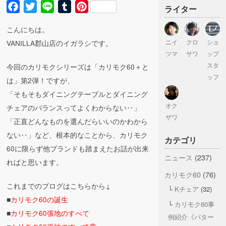
Facebook
Twitter
Line
Tumblr
Pinterest
ライター
こんにちは。
ニイ
クロ
ショ
VANILLA郡山店のイガラシです。
ツマ
サワ
ップ
スタ
今回のカリモクシリーズは「カリモク60＋と
ッフ
は」第2弾！ですが、
「そもそもダイニングテーブルとダイニング
オク
チェアのバランスってよくわからない‥」
ザワ
「正直どんなものを選んだらいいのかわから
ない‥」など、根本的なことから、カリモク
カテゴリ
60に限らず他ブランドも踏まえたお話が出来
ニュース
(237)
ればと思います。
カリモク60
(76)
これまでのブログはこちらから↓
Kチェア
(32)
■
カリモク60の誕生
カリモク60事
■
カリモク60張地のすべて
例紹介《パター