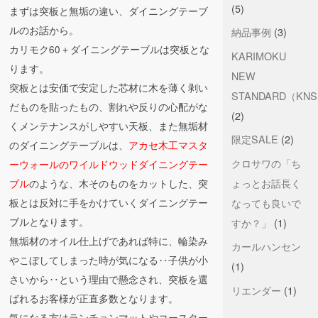
(5)
まずは突板と無垢の違い、ダイニングテーブ
ルのお話から。
納品事例
(3)
カリモク60＋ダイニングテーブルは突板とな
KARIMOKU
ります。
NEW
突板とは安価で安定した芯材に木を薄く剥い
STANDARD（KN
だものを貼ったもの、割れや反りの心配がな
(2)
くメンテナンスがしやすい天板、また無垢材
限定SALE
(2)
のダイニングテーブルは、
アカセ木工マスタ
クロサワの「ち
ーウォールのワイルドウッドダイニングテー
ょっとお話長く
ブル
のような、木そのものをカットした、突
なっても良いで
板とは反対に手をかけていくダイニングテー
ブルとなります。
すか？」
(1)
無垢材のオイル仕上げであれば特に、輪染み
カールハンセン
やこぼしてしまった時が気になる‥子供が小
(1)
さいから‥という理由で懸念され、突板を選
リエンダー
(1)
ばれるお客様が正直多数となります。
気になる方はランチョンマットやコースター