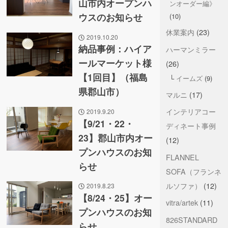
山市内オープンハ
ンオーダー編》
ウスのお知らせ
(10)
休業案内
(23)
2019.10.20
納品事例：ハイア
ハーマンミラー
ールマーケット様
(26)
【1回目】（福島
イームズ
(9)
県郡山市）
マルニ
(17)
インテリアコー
2019.9.20
【9/21・22・
ディネート事例
23】郡山市内オー
(12)
プンハウスのお知
FLANNEL
らせ
SOFA（フランネ
ルソファ）
(12)
2019.8.23
【8/24・25】オー
vitra/artek
(11)
プンハウスのお知
826STANDARD
らせ