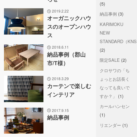
(5)
2019.2.22
納品事例
(3)
オーガニックハウ
KARIMOKU
スのオープンハウ
NEW
ス
STANDARD（KN
2018.6.11
(2)
納品事例（郡山
限定SALE
(2)
市/T様）
クロサワの「ち
ょっとお話長く
2018.3.29
カーテンで楽しむ
なっても良いで
インテリア
すか？」
(1)
カールハンセン
2017.9.15
(1)
納品事例
リエンダー
(1)