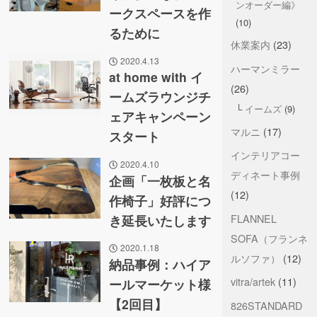
ンオーダー編》
ークスペースを作
(10)
るために
休業案内
(23)
2020.4.13
ハーマンミラー
at home with イ
(26)
ームズラウンジチ
イームズ
(9)
ェアキャンペーン
マルニ
(17)
スタート
インテリアコー
2020.4.10
ディネート事例
企画「一枚板と名
(12)
作椅子」好評につ
FLANNEL
き延長いたします
SOFA（フランネ
2020.1.18
ルソファ）
(12)
納品事例：ハイア
vitra/artek
(11)
ールマーケット様
【2回目】
826STANDARD