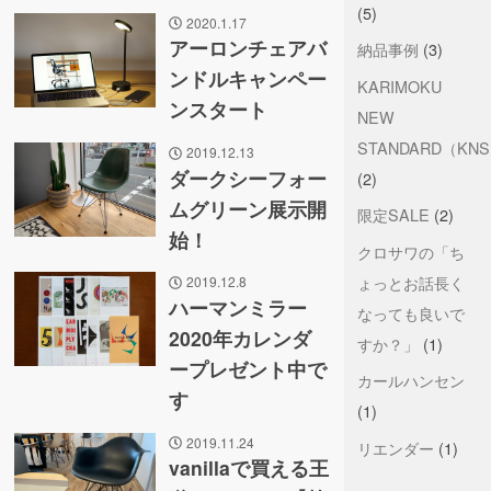
(5)
2020.1.17
アーロンチェアバ
納品事例
(3)
ンドルキャンペー
KARIMOKU
ンスタート
NEW
STANDARD（KN
2019.12.13
ダークシーフォー
(2)
ムグリーン展示開
限定SALE
(2)
始！
クロサワの「ち
ょっとお話長く
2019.12.8
ハーマンミラー
なっても良いで
2020年カレンダ
すか？」
(1)
ープレゼント中で
カールハンセン
す
(1)
2019.11.24
リエンダー
(1)
vanillaで買える王