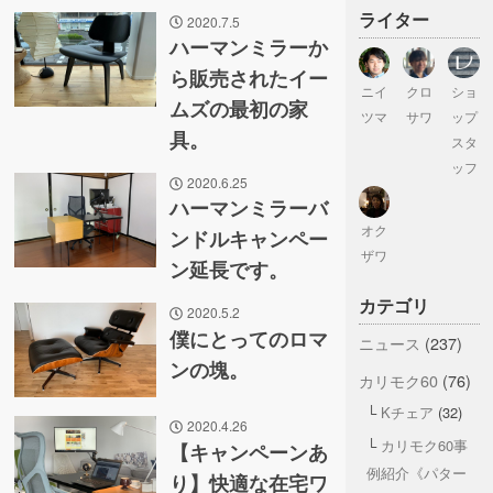
ライター
2020.7.5
ハーマンミラーか
ら販売されたイー
ニイ
クロ
ショ
ムズの最初の家
ツマ
サワ
ップ
具。
スタ
ッフ
2020.6.25
ハーマンミラーバ
オク
ンドルキャンペー
ザワ
ン延長です。
カテゴリ
2020.5.2
僕にとってのロマ
ニュース
(237)
ンの塊。
カリモク60
(76)
Kチェア
(32)
2020.4.26
カリモク60事
【キャンペーンあ
例紹介《パター
り】快適な在宅ワ