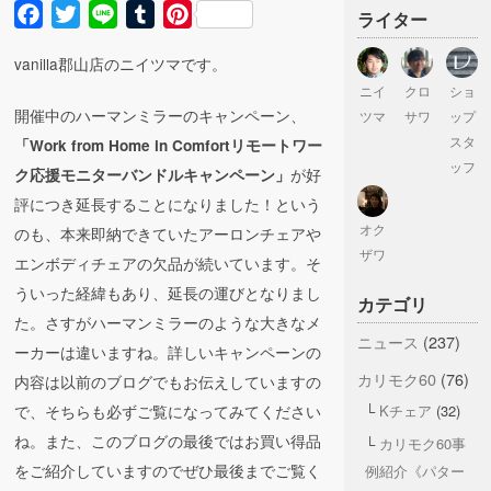
Facebook
Twitter
Line
Tumblr
Pinterest
ライター
vanilla郡山店のニイツマです。
ニイ
クロ
ショ
開催中のハーマンミラーのキャンペーン、
ツマ
サワ
ップ
スタ
「Work from Home in Comfortリモートワー
ッフ
が好
ク応援モニターバンドルキャンペーン」
評につき延長することになりました！という
オク
のも、本来即納できていたアーロンチェアや
ザワ
エンボディチェアの欠品が続いています。そ
ういった経緯もあり、延長の運びとなりまし
カテゴリ
た。さすがハーマンミラーのような大きなメ
ニュース
(237)
ーカーは違いますね。詳しいキャンペーンの
カリモク60
(76)
内容は以前のブログでもお伝えしていますの
Kチェア
(32)
で、そちらも必ずご覧になってみてください
ね。また、このブログの最後ではお買い得品
カリモク60事
をご紹介していますのでぜひ最後までご覧く
例紹介《パター