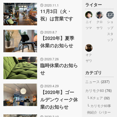
ライター
2020.11.1
11月3日（火・
祝）は営業です
ニイ
クロ
ショ
ツマ
サワ
ップ
2020.8.7
スタ
【2020年】夏季
ッフ
休業のお知らせ
オク
2020.7.26
ザワ
臨時休業のお知ら
せ
カテゴリ
ニュース
(237)
2020.4.29
カリモク60
(76)
【2020年】ゴー
Kチェア
(32)
ルデンウィーク休
カリモク60事
業のお知らせ
例紹介《パター
2020.2.10