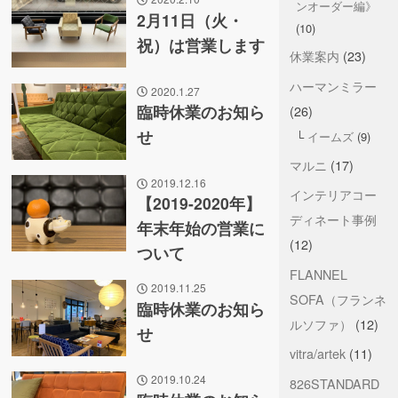
ンオーダー編》
2月11日（火・
(10)
祝）は営業します
休業案内
(23)
ハーマンミラー
2020.1.27
臨時休業のお知ら
(26)
せ
イームズ
(9)
マルニ
(17)
2019.12.16
インテリアコー
【2019-2020年】
ディネート事例
年末年始の営業に
(12)
ついて
FLANNEL
2019.11.25
SOFA（フランネ
臨時休業のお知ら
ルソファ）
(12)
せ
vitra/artek
(11)
2019.10.24
826STANDARD