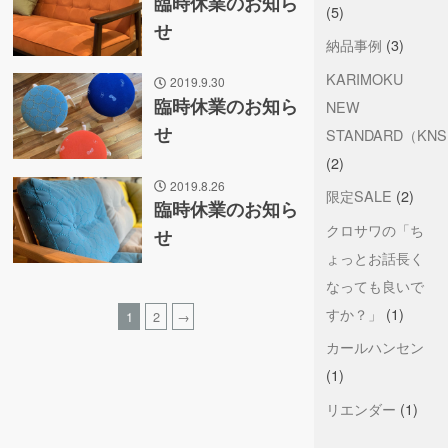
臨時休業のお知ら
(5)
せ
納品事例
(3)
KARIMOKU
2019.9.30
臨時休業のお知ら
NEW
せ
STANDARD（KN
(2)
2019.8.26
限定SALE
(2)
臨時休業のお知ら
クロサワの「ち
せ
ょっとお話長く
なっても良いで
すか？」
(1)
1
2
→
カールハンセン
(1)
リエンダー
(1)