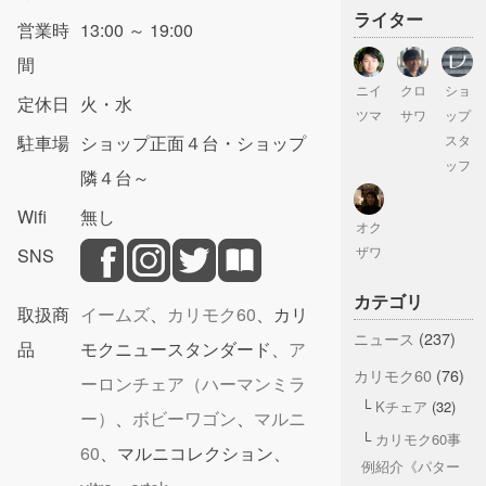
ライター
営業時
13:00 ～ 19:00
間
ニイ
クロ
ショ
定休日
火・水
ツマ
サワ
ップ
駐車場
ショップ正面４台・ショップ
スタ
ッフ
隣４台～
Wifi
無し
オク
SNS
ザワ
カテゴリ
取扱商
イームズ
、
カリモク60
、カリ
ニュース
(237)
品
モクニュースタンダード、
ア
カリモク60
(76)
ーロンチェア（ハーマンミラ
Kチェア
(32)
ー）
、
ボビーワゴン
、
マルニ
カリモク60事
60
、マルニコレクション、
例紹介《パター