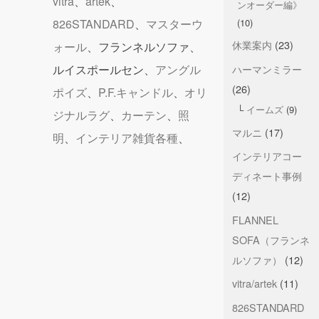
vitra
、
artek
、
ンオーダー編》
826STANDARD
、
マスターウ
(10)
休業案内
(23)
ォール
、フランネルソファ、
ルイスポールセン、
アングル
ハーマンミラー
(26)
ポイズ
、
P.F.キャンドル
、
オリ
イームズ
(9)
ジナルラグ
、
カーテン
、
照
マルニ
(17)
明
、
インテリア雑貨各種
、
インテリアコー
ディネート事例
(12)
FLANNEL
SOFA（フランネ
ルソファ）
(12)
vitra/artek
(11)
826STANDARD