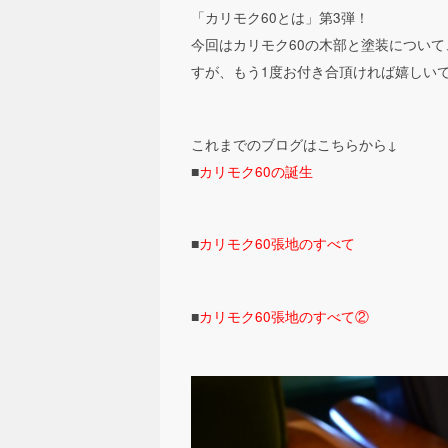
「カリモク60とは」第3弾！
今回はカリモク60の木部と塗装につい
すが、もう1度お付き合頂ければ嬉しい
これまでのブログはこちらから↓
■
カリモク60の誕生
■
カリモク60張地のすべて
■
カリモク60張地のすべて②