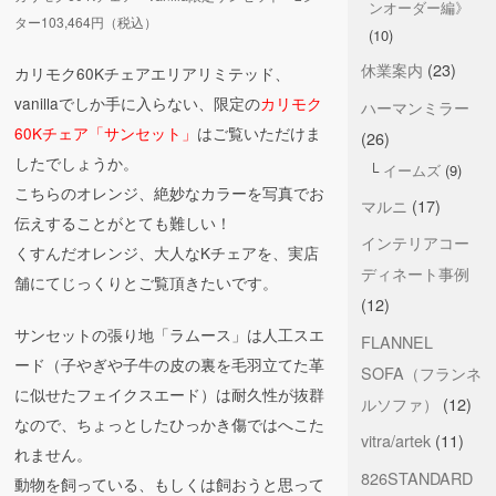
ンオーダー編》
ター103,464円（税込）
(10)
休業案内
(23)
カリモク60Kチェアエリアリミテッド、
vanillaでしか手に入らない、限定の
カリモク
ハーマンミラー
60Kチェア「サンセット」
はご覧いただけま
(26)
したでしょうか。
イームズ
(9)
こちらのオレンジ、絶妙なカラーを写真でお
マルニ
(17)
伝えすることがとても難しい！
インテリアコー
くすんだオレンジ、大人なKチェアを、実店
ディネート事例
舗にてじっくりとご覧頂きたいです。
(12)
サンセットの張り地「ラムース」は人工スエ
FLANNEL
ード（
子やぎや子牛の皮の裏を毛羽立てた革
SOFA（フランネ
に似せたフェイクスエード）は
耐久性が抜群
ルソファ）
(12)
なので、ちょっとしたひっかき傷ではへこた
vitra/artek
(11)
れません。
826STANDARD
動物を飼っている、もしくは飼おうと思って