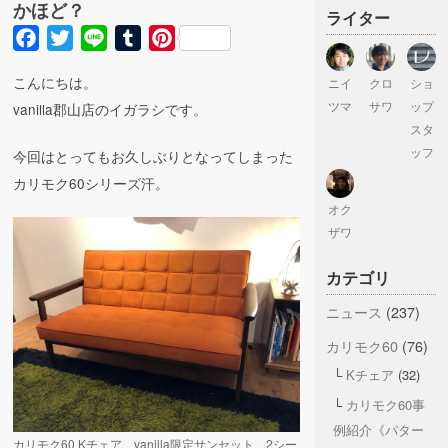
かほど？
ライター
Facebook
Twitter
Line
Tumblr
Pinterest
こんにちは。
ニイ
クロ
ショ
ツマ
サワ
ップ
vanilla郡山店のイガラシです。
スタ
ッフ
今回はとってもお久しぶりとなってしまった
カリモク60シリーズ汗。
オク
ザワ
カテゴリ
ニュース
(237)
カリモク60
(76)
Kチェア
(32)
カリモク60事
例紹介《パター
カリモク60 Kチェア vanilla限定サンセット 2シー