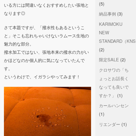
(5)
いる方には間違いなくおすすめしたい張地と
なります◎
納品事例
(3)
KARIMOKU
さて本題ですが、「撥水性もあるというこ
NEW
と」そこも忘れちゃいけないラムース生地の
STANDARD（KN
魅力的な部分。
(2)
撥水加工ではない、張地本来の撥水の力がい
限定SALE
(2)
かほどなのか個人的に気になっていたんで
す。
クロサワの「ち
というわけで、イガラシやってみます！
ょっとお話長く
なっても良いで
すか？」
(1)
カールハンセン
(1)
リエンダー
(1)