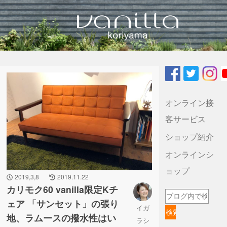
vanilla koriyamaのブログ
オンライン接
客サービス
ショップ紹介
オンラインシ
ョップ
2019,3,8
2019.11.22
カリモク60 vanilla限定Kチ
ェア 「サンセット」の張り
イガ
地、ラムースの撥水性はい
ラシ