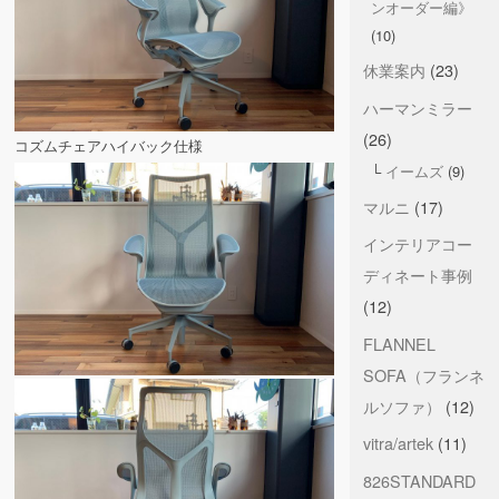
ンオーダー編》
(10)
休業案内
(23)
ハーマンミラー
(26)
コズムチェアハイバック仕様
イームズ
(9)
マルニ
(17)
インテリアコー
ディネート事例
(12)
FLANNEL
SOFA（フランネ
ルソファ）
(12)
vitra/artek
(11)
826STANDARD