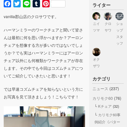
Facebook
Twitter
Line
Tumblr
Pinterest
ライター
vanilla郡山店のクロサワです。
ニイ
クロ
ショ
ハーマンミラーのワークチェアと聞いて皆さ
ツマ
サワ
ップ
スタ
んは最初に何を思い浮かべますか？アーロン
ッフ
チェアを想像する方が多いのではないでしょ
うか？でも実はハーマンミラーにはアーロン
オク
チェア以外にも何種類かワークチェアが存在
ザワ
します。その中でも今回はコズムチェアにつ
いてご紹介していきたいと思います！
カテゴリ
ニュース
(237)
では早速コズムチェアを知らないという方に
お写真を見て頂きましょう！こちらです！
カリモク60
(76)
Kチェア
(32)
カリモク60事
例紹介《パター