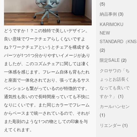
(5)
納品事例
(3)
KARIMOKU
どうですか！？この独特で美しいデザイン。
NEW
良い意味でワークチェアらしくないですよ
STANDARD（KN
ね？ワークチェアというとチェアを構成する
(2)
パーツが1つ1つ分かりやすいイメージがあり
限定SALE
(2)
ましたが、このコズムチェアに関しては凄く
クロサワの「ち
一体感を感じます。フレーム自体も背もたれ
ょっとお話長く
と座面で一体化されており、張ってあるサス
なっても良いで
ペンションも繋がっているのが特徴的です。
すか？」
(1)
通気性も良いので長時間座っていても不快に
なりにくいです。また同じカラーでフレーム
カールハンセン
からベースまで統一されているので、それが
(1)
また彫刻のような1つの物としての印象を与
リエンダー
(1)
えてくれます。