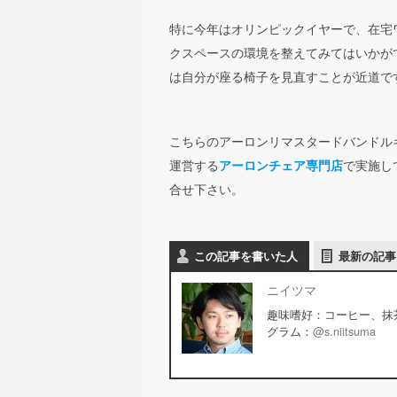
特に今年はオリンピックイヤーで、在宅
クスペースの環境を整えてみてはいかが
は自分が座る椅子を見直すことが近道で
こちらのアーロンリマスタードバンドル
運営する
で実施し
アーロンチェア専門店
合せ下さい。
この記事を書いた人
最新の記事
ニイツマ
趣味嗜好：コーヒー、抹
グラム：
@s.niitsuma