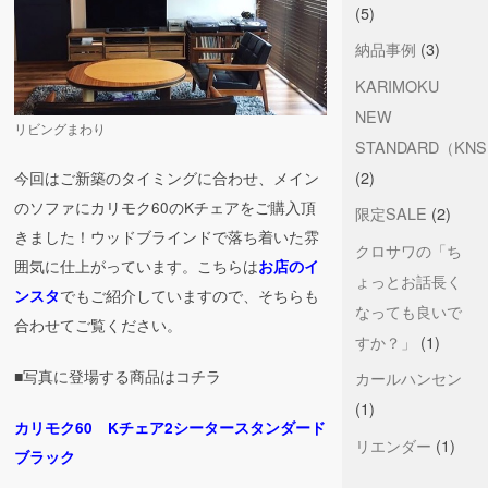
(5)
納品事例
(3)
KARIMOKU
NEW
リビングまわり
STANDARD（KN
(2)
今回はご新築のタイミングに合わせ、メイン
のソファにカリモク60のKチェアをご購入頂
限定SALE
(2)
きました！ウッドブラインドで落ち着いた雰
クロサワの「ち
囲気に仕上がっています。こちらは
お店のイ
ょっとお話長く
でもご紹介していますので、そちらも
ンスタ
なっても良いで
合わせてご覧ください。
すか？」
(1)
■写真に登場する商品はコチラ
カールハンセン
(1)
カリモク60 Kチェア2シータースタンダード
リエンダー
(1)
ブラック