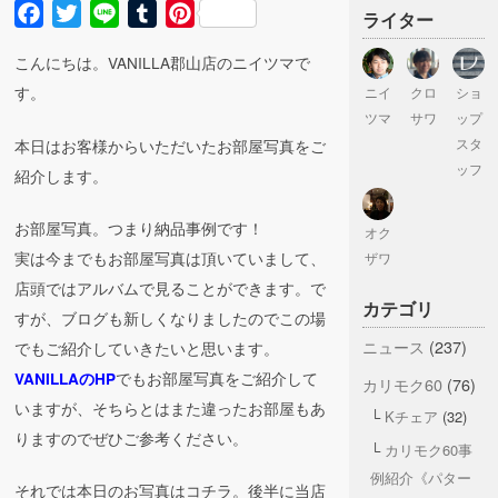
Facebook
Twitter
Line
Tumblr
Pinterest
ライター
こんにちは。VANILLA郡山店のニイツマで
す。
ニイ
クロ
ショ
ツマ
サワ
ップ
本日はお客様からいただいたお部屋写真をご
スタ
ッフ
紹介します。
お部屋写真。つまり納品事例です！
オク
実は今までもお部屋写真は頂いていまして、
ザワ
店頭ではアルバムで見ることができます。で
カテゴリ
すが、ブログも新しくなりましたのでこの場
ニュース
(237)
でもご紹介していきたいと思います。
でもお部屋写真をご紹介して
VANILLAのHP
カリモク60
(76)
いますが、そちらとはまた違ったお部屋もあ
Kチェア
(32)
りますのでぜひご参考ください。
カリモク60事
例紹介《パター
それでは本日のお写真はコチラ。後半に当店