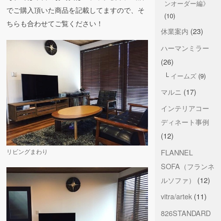
ンオーダー編》
でご購入頂いた商品を記載してますので、そ
(10)
ちらも合わせてご覧ください！
休業案内
(23)
ハーマンミラー
(26)
イームズ
(9)
マルニ
(17)
インテリアコー
ディネート事例
(12)
FLANNEL
リビングまわり
SOFA（フランネ
ルソファ）
(12)
vitra/artek
(11)
826STANDARD