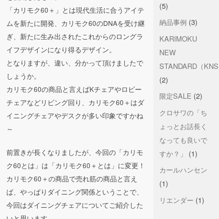
(5)
「カリモク60＋」とは現代生活に合うアイテ
納品事例
(3)
ムを新たに開発、カリモク60のDNAを受け継
ぎ、新たに生み出されたこれからのロングラ
KARIMOKU
イフデザインになり得るデザイン。
NEW
となりますが、違い、分かって頂けましたで
STANDARD（KN
しょうか。
(2)
カリモク60の商品と言えばKチェアやロビー
限定SALE
(2)
チェアなどリビング回り、カリモク60＋はダ
クロサワの「ち
イニングチェアやデスクが多い印象ですかね
ょっとお話長く
～
なっても良いで
前置きが長くなりましたが、今回の「カリモ
すか？」
(1)
ク60とは」は「カリモク60＋とは」に変更！
カールハンセン
カリモク60＋の商品で売れ筋の商品と言え
(1)
ば、やっぱりダイニング関係ということで、
リエンダー
(1)
今回はダイニングチェアについてご紹介した
いと思います。