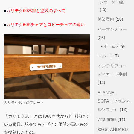
ンオーダー編》
(10)
■
カリモク60木部と塗装のすべて
休業案内
(23)
■
カリモク60Kチェアとロビーチェアの違い
ハーマンミラー
(26)
イームズ
(9)
マルニ
(17)
インテリアコー
ディネート事例
(12)
FLANNEL
SOFA（フランネ
カリモク60＋のプレート
ルソファ）
(12)
「カリモク60」とは1960年代から作り続けて
vitra/artek
(11)
いる家具、現在でもデザイン価値の高いもの
826STANDARD
を復刻したもの。