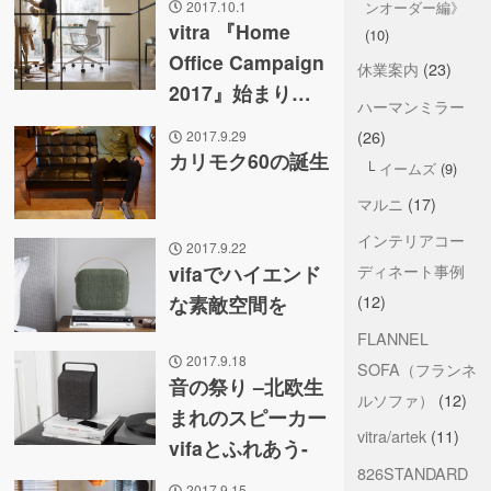
2017.10.1
ンオーダー編》
vitra 『Home
(10)
Office Campaign
休業案内
(23)
2017』始まり…
ハーマンミラー
(26)
2017.9.29
カリモク60の誕生
イームズ
(9)
マルニ
(17)
インテリアコー
2017.9.22
ディネート事例
vifaでハイエンド
(12)
な素敵空間を
FLANNEL
2017.9.18
SOFA（フランネ
音の祭り –北欧生
ルソファ）
(12)
まれのスピーカー
vitra/artek
(11)
vifaとふれあう-
826STANDARD
2017.9.15