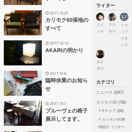
ライター
2017.10.27
カリモク60張地の
ニイ
クロ
ショ
すべて
ツマ
サワ
ップ
スタ
2017.10.13
ッフ
AKARIの明かり
オク
ザワ
2017.10.9
臨時休業のお知ら
カテゴリ
せ
ニュース
(237)
カリモク60
(76)
2017.10.7
プルーヴェの椅子
Kチェア
(32)
展示してます。
カリモク60事
例紹介《パター