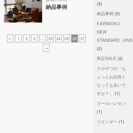
(5)
納品事例
納品事例
(3)
KARIMOKU
NEW
←
1
2
3
…
23
24
25
26
27
STANDARD（KN
(2)
→
限定SALE
(2)
クロサワの「ち
ょっとお話長く
なっても良いで
すか？」
(1)
カールハンセン
(1)
リエンダー
(1)