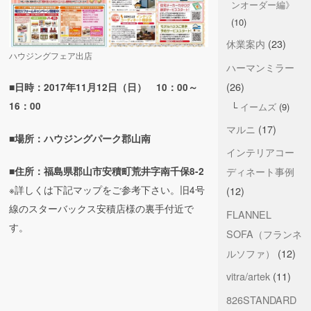
ンオーダー編》
(10)
休業案内
(23)
ハウジングフェア出店
ハーマンミラー
(26)
■日時：2017年11月12日（日） 10：00～
16：00
イームズ
(9)
マルニ
(17)
■場所：ハウジングパーク郡山南
インテリアコー
ディネート事例
■住所：福島県郡山市安積町荒井字南千保8-2
※詳しくは下記マップをご参考下さい。旧4号
(12)
線のスターバックス安積店様の裏手付近で
FLANNEL
す。
SOFA（フランネ
ルソファ）
(12)
vitra/artek
(11)
826STANDARD