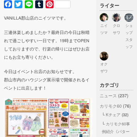
Facebook
Twitter
Line
Tumblr
Pinterest
ライター
VANILLA郡山店のニイツマです。
ニイ
クロ
ショ
三連休楽しめましたか？最終日の今日は秋晴
ツマ
サワ
ップ
スタ
れで過ごしやすい一日です。19時までOPEN
ッフ
しておりますので、行楽の帰りにはぜひお店
にもお立ち寄りください。
オク
今日はイベント出店のお知らせです。
ザワ
郡山市内のハウジング展示場で開催されるイ
カテゴリ
ベントに出店します！
ニュース
(237)
カリモク60
(76)
Kチェア
(32)
カリモク60事
例紹介《パター