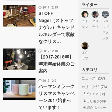
ライター
2017.12.15
STOFF
Nagel（ストッフ
ニイ
クロ
ショ
ナゲル）キャンド
ツマ
サワ
ップ
スタ
ルホルダーで素敵
ッフ
なクリス…
2017.12.10
オク
【2017-2018年】
ザワ
年末年始休業のご
カテゴリ
案内
ニュース
(237)
2017.12.9
ハーマンミラーク
カリモク60
(76)
リスマスキャンペ
Kチェア
(32)
ーン2017始まっ
カリモク60事
ています！
例紹介《パター