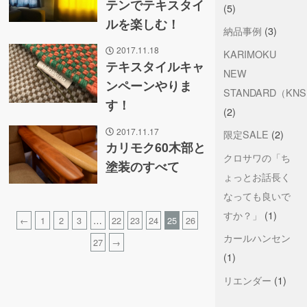
テンでテキスタイ
(5)
ルを楽しむ！
納品事例
(3)
2017.11.18
KARIMOKU
テキスタイルキャ
NEW
ンペーンやりま
STANDARD（KN
す！
(2)
2017.11.17
限定SALE
(2)
カリモク60木部と
クロサワの「ち
塗装のすべて
ょっとお話長く
なっても良いで
すか？」
(1)
←
1
2
3
…
22
23
24
25
26
カールハンセン
27
→
(1)
リエンダー
(1)