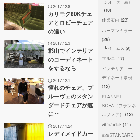
ンオーダー編》
2017.12.8
(10)
カリモク60Kチェ
休業案内
(23)
アとロビーチェア
ハーマンミラー
の違い
(26)
2017.12.3
イームズ
(9)
郡山でインテリア
マルニ
(17)
のコーディネート
をするなら
インテリアコー
ディネート事例
2017.12.1
(12)
憧れのチェア、プ
ルーヴェのスタン
FLANNEL
ダードチェアが遂
SOFA（フランネ
に‥
ルソファ）
(12)
vitra/artek
(11)
2017.11.24
レディメイドカー
826STANDARD