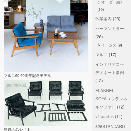
ンオーダー編》
(10)
休業案内
(23)
ハーマンミラー
(26)
イームズ
(9)
マルニ
(17)
インテリアコー
ディネート事例
マルニ60 60周年記念モデル
(12)
FLANNEL
SOFA（フランネ
ルソファ）
(12)
vitra/artek
(11)
826STANDARD
当時のみやじま