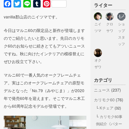
Facebook
Twitter
Line
Tumblr
Pinterest
ライター
vanilla郡山店のニイツマです。
ニイ
クロ
ショ
今日はマルニ60の限定品と新作が登場します
ツマ
サワ
ップ
スタ
のでご紹介したいと思います。先日のカリモ
ッフ
ク60のお知らせに続きとてもアツいニュース
ですね。秋に向けたインテリアの模様替えに
オク
ぜひお役立て下さい。
ザワ
マルニ60で一番人気のオークフレームチェ
カテゴリ
ア。実はこのオークフレームチェアの原型モ
ニュース
(237)
デルとなった「No.79（みやじま）」が2020
年で発売60年を迎えます。そこでマルニ木工
カリモク60
(76)
から60周年記念モデルが登場です。
Kチェア
(32)
カリモク60事
例紹介《パター