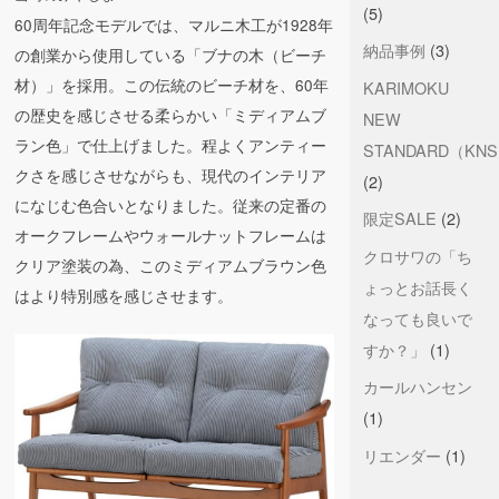
(5)
60周年記念モデルでは、マルニ木工が1928年
納品事例
(3)
の創業から使用している「ブナの木（ビーチ
材）」を採用。この伝統のビーチ材を、60年
KARIMOKU
の歴史を感じさせる柔らかい「ミディアムブ
NEW
ラン色」で仕上げました。程よくアンティー
STANDARD（KN
クさを感じさせながらも、現代のインテリア
(2)
になじむ色合いとなりました。従来の定番の
限定SALE
(2)
オークフレームやウォールナットフレームは
クロサワの「ち
クリア塗装の為、このミディアムブラウン色
ょっとお話長く
はより特別感を感じさせます。
なっても良いで
すか？」
(1)
カールハンセン
(1)
リエンダー
(1)