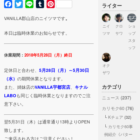
Facebook
Twitter
Line
Tumblr
Pinterest
ライター
VANILLA郡山店のニイツマです
。
ニイ
クロ
ショ
本日は臨時休業のお知らせです。
ツマ
サワ
ップ
スタ
ッフ
休業期間：
2018年5月28日（月）終日
オク
定休日と合わせ、
5月28日（月）～5月30日
ザワ
の期間休業となります。
（水）
カテゴリ
また、姉妹店の
、
VANILLA宇都宮店
キナル
も同じく臨時休業となりますのでご注
LABO
ニュース
(237)
意下さい。
カリモク60
(76)
Kチェア
(32)
翌5月31日（木）は通常通り13時よりOPEN
カリモク60事
致します。
例紹介《パター
ご来店される方はご注意ください！