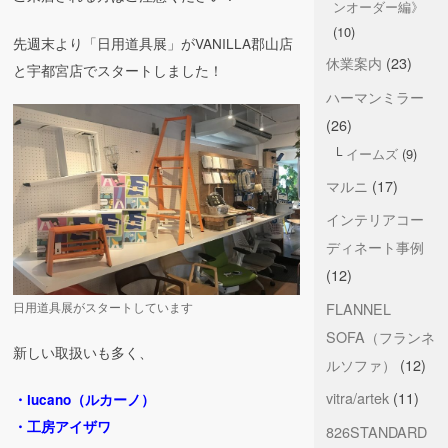
ンオーダー編》
(10)
先週末より「日用道具展」がVANILLA郡山店
休業案内
(23)
と宇都宮店でスタートしました！
ハーマンミラー
(26)
イームズ
(9)
マルニ
(17)
インテリアコー
ディネート事例
(12)
FLANNEL
日用道具展がスタートしています
SOFA（フランネ
新しい取扱いも多く、
ルソファ）
(12)
vitra/artek
(11)
・lucano（ルカーノ）
・工房アイザワ
826STANDARD