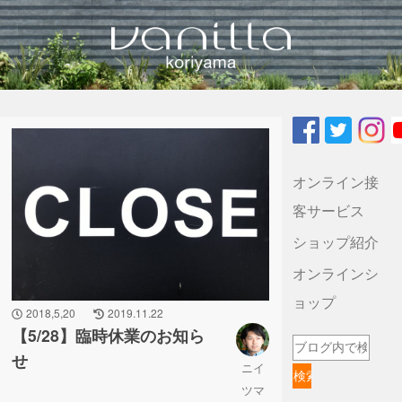
vanilla koriyamaのブログ
オンライン接
客サービス
ショップ紹介
オンラインシ
ョップ
2018,5,20
2019.11.22
【5/28】臨時休業のお知ら
せ
ニイ
ツマ