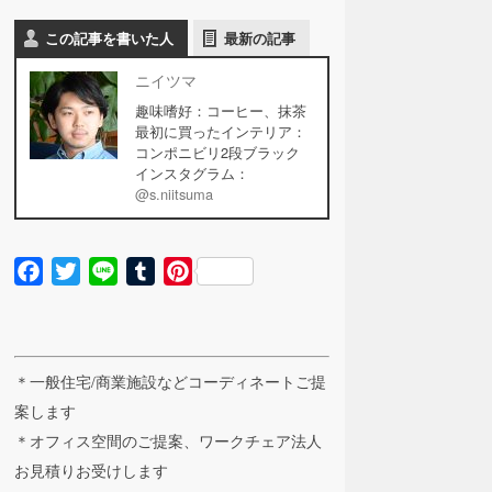
この記事を書いた人
最新の記事
ニイツマ
趣味嗜好：コーヒー、抹茶
最初に買ったインテリア：
コンポニビリ2段ブラック
インスタグラム：
@s.niitsuma
Facebook
Twitter
Line
Tumblr
Pinterest
＊一般住宅/商業施設などコーディネートご提
案します
＊オフィス空間のご提案、ワークチェア法人
お見積りお受けします