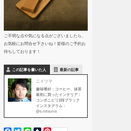
ご不明な点や気になる点がございましたら、
お気軽にお問合せ下さいね！皆様のご予約お
待ちしております！
この記事を書いた人
最新の記事
ニイツマ
趣味嗜好：コーヒー、抹茶
最初に買ったインテリア：
コンポニビリ2段ブラック
インスタグラム：
@s.niitsuma