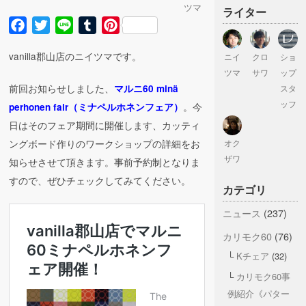
ツマ
ライター
Facebook
Twitter
Line
Tumblr
Pinterest
vanilla郡山店のニイツマです。
ニイ
クロ
ショ
ツマ
サワ
ップ
前回お知らせしました、
マルニ60
minä
スタ
ッフ
。今
perhonen fair（ミナペルホネンフェア）
日はそのフェア期間に開催します、カッティ
ングボード作りのワークショップの詳細をお
オク
ザワ
知らせさせて頂きます。事前予約制となりま
すので、ぜひチェックしてみてください。
カテゴリ
ニュース
(237)
カリモク60
(76)
Kチェア
(32)
カリモク60事
例紹介《パター