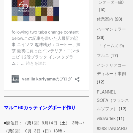
ンオーダー編》
(10)
休業案内
(23)
ハーマンミラー
(26)
イームズ
(9)
マルニ
(17)
インテリアコー
ディネート事例
(12)
FLANNEL
SOFA（フランネ
マルニ60カッティングボード作り
ルソファ）
(12)
vitra/artek
(11)
■開催日：（第1回）9月14日（土）13時～/
826STANDARD
（第2回）10月13日（日）13時～