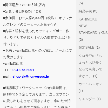
(5)
■開催場所：vanilla郡山店内
納品事例
(3)
■定員：各日6名の計12名
■参加費：お一人様2,000円（税込）/オリジナ
KARIMOKU
ルブレンドのコーヒーとお菓子付き
NEW
■内容：端材を使ったカッティングボード作
STANDARD（KN
り。やすりで研磨とオイルの塗布で仕上げを
(2)
行います。
限定SALE
(2)
■予約：vanilla郡山店へのお電話、メールにて
クロサワの「ち
お受けします。
ょっとお話長く
vanilla郡山店
なっても良いで
TEL：
024-973-6091
すか？」
(1)
mail：
shop-vk@nonversus.jp
カールハンセン
■確認事項：ワークショップの作業時間は、
(1)
約1時間を予定しております。当日エプロン
リエンダー
(1)
の貸し出しをさせて頂きますが、念のため汚
れてもよい服装でご来店下さい。ご予約時に