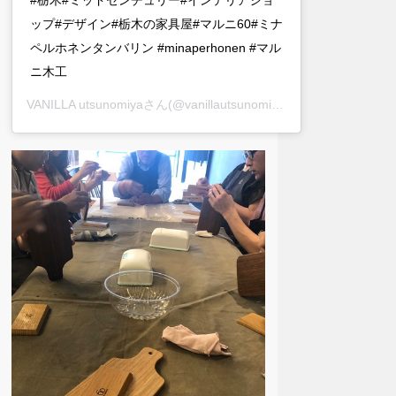
ップ#デザイン#栃木の家具屋#マルニ60#ミナ
ペルホネンタンバリン #minaperhonen #マル
ニ木工
VANILLA utsunomiya
さん(@vanillautsunomiya)がシェアした投稿 –