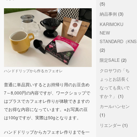
(5)
納品事例
(3)
KARIMOKU
NEW
STANDARD（KN
(2)
限定SALE
(2)
クロサワの「ち
ハンドドリップから作るカフェオレ
ょっとお話長く
普通に単品買いするとお持帰り用のお豆含め
なっても良いで
7～8,000円の内容ですが、ワークショップで
すか？」
(1)
はプラスでカフェオレ作りが体験できますの
カールハンセン
でお得な内容になっています。※お写真の豆
(1)
は100gですが、実際は50gとなります。
リエンダー
(1)
ハンドドリップからカフェオレ作りまでを一