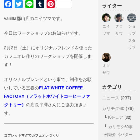
Facebook
Twitter
Line
Tumblr
Pinterest
ライター
vanilla郡山店のニイツマです。
ニイ
クロ
ショ
今日はワークショップのお知らせです。
ツマ
サワ
ップ
スタ
2月2日（土）にオリジナルブレンドを使った
ッフ
カフェオレ作りのワークショップを開催しま
す！
オク
ザワ
オリジナルブレンドという事で、制作をお願
カテゴリ
いしている三春の
FLAT WHITE COFFEE
FACTORY（フラットホワイトコーヒーファ
ニュース
(237)
の店長半澤さんにご協力頂きま
クトリー）
カリモク60
(76)
す。
Kチェア
(32)
カリモク60事
例紹介《パター
ゴブレットマグでカフェオレづくり