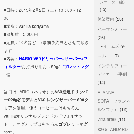
ンオーダー編》
(10)
■日時：2019年2月2日（土）10：00～12：
00
休業案内
(23)
■場所：vanilla koriyama
ハーマンミラー
■参加費：5,000円
(26)
■定員：10名ほど ※事前予約制とさせて頂き
イームズ
(9)
ます
マルニ
(17)
■内容：
HARIO V60ドリッパー+サーバー+フ
インテリアコー
/お持帰り用お豆50g/
ィルター
ゴブレットマグ
ディネート事例
1個
(12)
当日はHARIO（ハリオ）の
V60透過ドリッパ
FLANNEL
と
ー02粕谷モデル
V60 レンジサーバー 600ク
SOFA（フランネ
を使用。使うコーヒー豆はもちろん
リア
ルソファ）
(12)
vanillaオリジナルブレンドの「ウォルナッ
vitra/artek
(11)
ト」。マグカップはもちろん
ゴブレットマグ
826STANDARD
です。