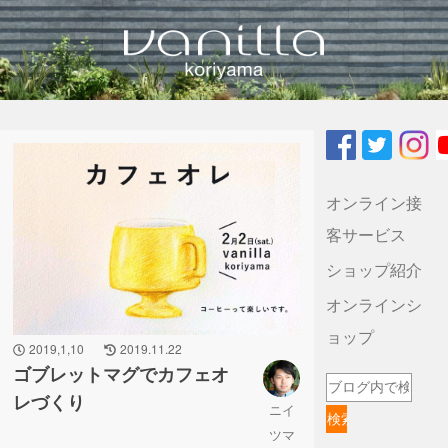
vanilla koriyamaのブログ
オンライン接
客サービス
ショップ紹介
オンラインシ
ョップ
2019,1,10
2019.11.22
ゴブレットマグでカフェオ
レづくり
ニイ
ツマ