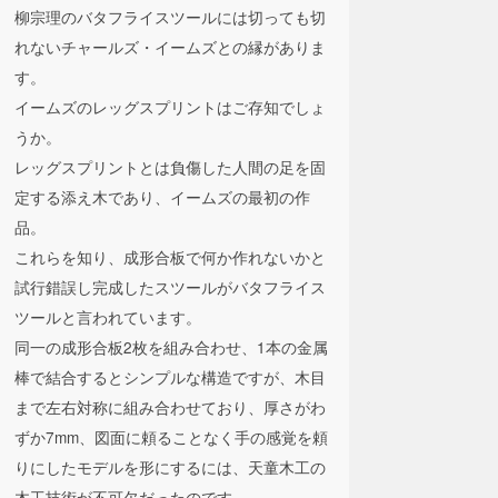
柳宗理のバタフライスツールには切っても切
れないチャールズ・イームズとの縁がありま
す。
イームズのレッグスプリントはご存知でしょ
うか。
レッグスプリントとは負傷した人間の足を固
定する添え木であり、イームズの最初の作
品。
これらを知り、成形合板で何か作れないかと
試行錯誤し完成したスツールがバタフライス
ツールと言われています。
同一の成形合板2枚を組み合わせ、1本の金属
棒で結合するとシンプルな構造ですが、木目
まで左右対称に組み合わせており、厚さがわ
ずか7mm、図面に頼ることなく手の感覚を頼
りにしたモデルを形にするには、天童木工の
木工技術が不可欠だったのです。