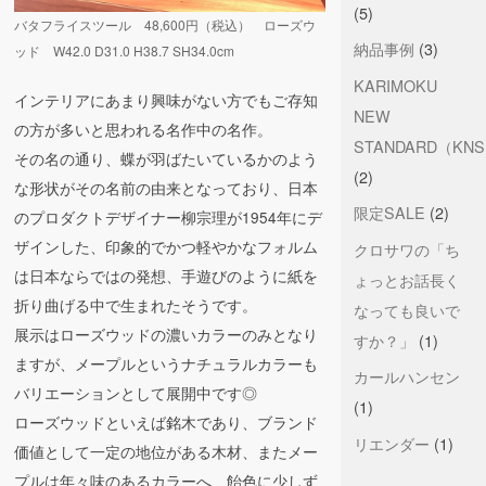
(5)
バタフライスツール 48,600円（税込） ローズウ
納品事例
(3)
ッド W42.0 D31.0 H38.7 SH34.0cm
KARIMOKU
インテリアにあまり興味がない方でもご存知
NEW
の方が多いと思われる名作中の名作。
STANDARD（KN
その名の通り、蝶が羽ばたいているかのよう
(2)
な形状がその名前の由来となっており、日本
限定SALE
(2)
のプロダクトデザイナー柳宗理が1954年にデ
ザインした、印象的でかつ軽やかなフォルム
クロサワの「ち
は日本ならではの発想、手遊びのように紙を
ょっとお話長く
折り曲げる中で生まれたそうです。
なっても良いで
展示はローズウッドの濃いカラーのみとなり
すか？」
(1)
ますが、メープルというナチュラルカラーも
カールハンセン
バリエーションとして展開中です◎
(1)
ローズウッドといえば銘木であり、ブランド
リエンダー
(1)
価値として一定の地位がある木材、またメー
プルは年々味のあるカラーへ、飴色に少しず