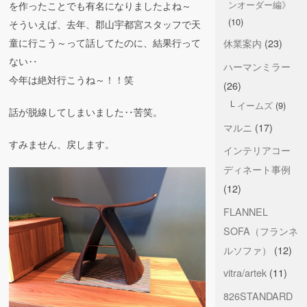
ンオーダー編》
を作ったことでも有名になりましたよね～
(10)
そういえば、去年、郡山宇都宮スタッフで天
童に行こう～って話してたのに、結果行って
休業案内
(23)
ない‥
ハーマンミラー
今年は絶対行こうね～！！笑
(26)
イームズ
(9)
話が脱線してしまいました‥苦笑。
マルニ
(17)
すみません、戻します。
インテリアコー
ディネート事例
(12)
FLANNEL
SOFA（フランネ
ルソファ）
(12)
vitra/artek
(11)
826STANDARD