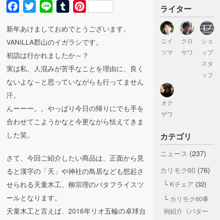
Facebook
Twitter
Line
Tumblr
Pinterest
ライター
新年あけましておめでとうございます。
ニイ
クロ
ショ
VANILLA郡山のイガラシです。
ツマ
サワ
ップ
初詣は行かれましたか～？
スタ
実は私、人混みが苦手なことを理由に、良く
ッフ
ないよな～と思っていながらも行ってません
汗。
オク
んーーー。。やっぱり今日の帰りにでも手を
ザワ
合わせてこようかなと今更ながら怯えてきま
した笑。
カテゴリ
ニュース
(237)
さて、今回ご紹介したい商品は、正面から見
カリモク60
(76)
ると漢字の「天」や神社の鳥居なども想起さ
Kチェア
(32)
せられる天童木工、柳宗理のバタフライスツ
ールとなります。
カリモク60事
天童木工と言えば、2016年リオ五輪の卓球台
例紹介《パター