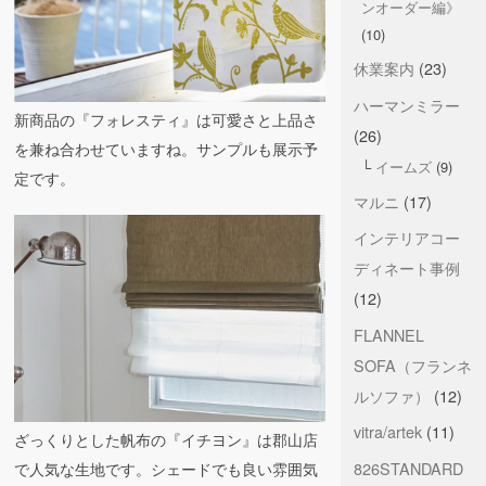
ンオーダー編》
(10)
休業案内
(23)
ハーマンミラー
新商品の『フォレスティ』は可愛さと上品さ
(26)
を兼ね合わせていますね。サンプルも展示予
イームズ
(9)
定です。
マルニ
(17)
インテリアコー
ディネート事例
(12)
FLANNEL
SOFA（フランネ
ルソファ）
(12)
vitra/artek
(11)
ざっくりとした帆布の『イチヨン』は郡山店
826STANDARD
で人気な生地です。シェードでも良い雰囲気