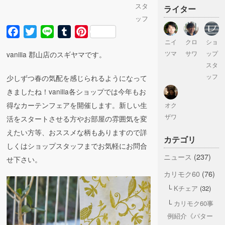
スタ
ライター
ッフ
Facebook
Twitter
Line
Tumblr
Pinterest
ニイ
クロ
ショ
ツマ
サワ
ップ
vanilla 郡山店のスギヤマです。
スタ
ッフ
少しずつ春の気配を感じられるようになって
きましたね！vanilla各ショップでは今年もお
得なカーテンフェアを開催します。新しい生
オク
ザワ
活をスタートさせる方やお部屋の雰囲気を変
えたい方等、おススメな柄もありますので詳
カテゴリ
しくはショップスタッフまでお気軽にお問合
ニュース
(237)
せ下さい。
カリモク60
(76)
Kチェア
(32)
カリモク60事
例紹介《パター