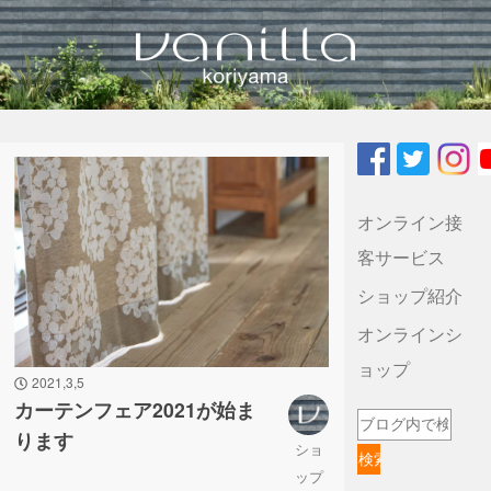
vanilla koriyamaのブログ
オンライン接
客サービス
ショップ紹介
オンラインシ
ョップ
2021,3,5
カーテンフェア2021が始ま
ります
ショ
ップ