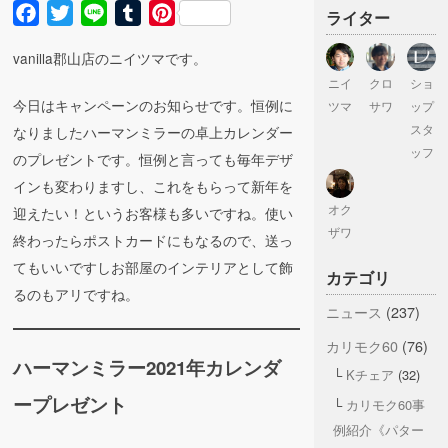
Facebook
Twitter
Line
Tumblr
Pinterest
ライター
vanilla郡山店のニイツマです。
ニイ
クロ
ショ
今日はキャンペーンのお知らせです。恒例に
ツマ
サワ
ップ
スタ
なりましたハーマンミラーの卓上カレンダー
ッフ
のプレゼントです。恒例と言っても毎年デザ
インも変わりますし、これをもらって新年を
オク
迎えたい！というお客様も多いですね。使い
ザワ
終わったらポストカードにもなるので、送っ
てもいいですしお部屋のインテリアとして飾
カテゴリ
るのもアリですね。
ニュース
(237)
カリモク60
(76)
ハーマンミラー2021年カレンダ
Kチェア
(32)
ープレゼント
カリモク60事
例紹介《パター