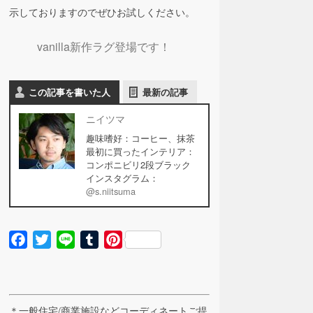
示しておりますのでぜひお試しください。
vanilla新作ラグ登場です！
この記事を書いた人
最新の記事
ニイツマ
趣味嗜好：コーヒー、抹茶
最初に買ったインテリア：
コンポニビリ2段ブラック
インスタグラム：
@s.niitsuma
Facebook
Twitter
Line
Tumblr
Pinterest
＊一般住宅/商業施設などコーディネートご提