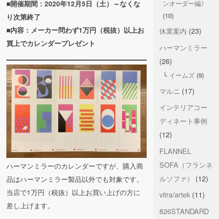
ンオーダー編》
■開催期間：2020年12月5日（土）～なくな
(10)
り次第終了
■内容：メーカー問わず1万円（税抜）以上お
休業案内
(23)
買上でカレンダープレゼント
ハーマンミラー
(26)
イームズ
(9)
マルニ
(17)
インテリアコー
ディネート事例
(12)
FLANNEL
SOFA（フランネ
ハーマンミラーのカレンダーですが、購入商
ルソファ）
(12)
品はハーマンミラー製品以外でも対象です。
当店で1万円（税抜）以上お買い上げの方に
vitra/artek
(11)
差し上げます。
826STANDARD