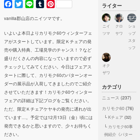
Facebook
Twitter
Line
Tumblr
Pinterest
ライター
vanilla郡山店のニイツマです。
ニイ
クロ
ショ
いよいよ本日よりカリモク60ウィンターフェ
ツマ
サワ
ップ
スタ
アがスタートしています。限定Ｋチェアの発
ッフ
売や購入特典、工場見学のチャンス！？など
盛りだくさんの内容になっていますので必ず
オク
チェックしてみてください。今日はフェアス
ザワ
タートに際して、カリモク60のパターンオー
ダーの展示品が入荷してきましたのでご紹介
カテゴリ
させていただきます！カリモク60ウィンター
ニュース
(237)
フェアの詳細は下記ブログをご覧ください。
カリモク60
(76)
ただ、限定Ｋチェアケヤキの発売に遅れが出
Kチェア
(32)
ています…。予定では12月13日（金）頃には
発売できるかと思いますので、少々お待ちく
カリモク60事
ださい。
例紹介《パター