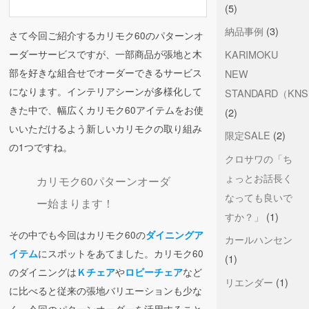
(5)
納品事例
(3)
さて今回ご紹介するカリモク60のパターンオ
KARIMOKU
ーダーサービスですが、一部商品が張地と木
部を好きな組合せでオーダーできるサービス
NEW
になります。インテリアシーンが多様化して
STANDARD（KN
きた中で、幅広くカリモク60アイテムをお使
(2)
いいただけるよう新しいカリモクの取り組み
限定SALE
(2)
の1つですね。
クロサワの「ち
ょっとお話長く
カリモク60パターンオーダ
なっても良いで
ー始まります！
すか？」
(1)
その中でも今回はカリモク60の
ダイニングア
カールハンセン
にスポットをあてました。カリモク60
イテム
(1)
のダイニングは
や
など
Ｋチェア
ロビーチェア
リエンダー
(1)
に比べると従来の張地バリエーションも少な
く、今回のパターンオーダーを活用すること