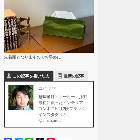
先着順となりますのでお早めに
この記事を書いた人
最新の記事
ニイツマ
趣味嗜好：コーヒー、抹茶
最初に買ったインテリア：
コンポニビリ2段ブラック
インスタグラム：
@s.niitsuma